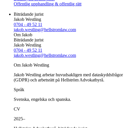
Offentlig upphandling & offentlig rätt
Biträdande jurist
Jakob Westling
0704 - 49 52 11
jakob.westling@hellstromlaw.com
Om Jakob
Biträdande jurist
Jakob Westling
0704 - 49 52 11
jakob.westling@hellstromlaw.com
Om Jakob Westling
Jakob Westling arbetar huvudsakligen med dataskyddsfrågor
(GDPR) och arbetsrätt på Hellström Advokatbyrå.
Språk
Svenska, engelska och spanska.
CV
2025–