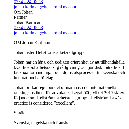
0734 - 24 96 53
johan.karlman@hellstromlaw.com
Om Johan
Partner
Johan Karlman
0734 - 24 96 53
johan.karlman@hellstromlaw.com
OM Johan Karlman
Johan leder Hellströms arbetsrättgrupp.
Johan har en lång och gedigen erfarenhet av att tillhandahålla
kvalificerad arbetsrättslig rådgivning och juridiskt biträde vid
fackliga förhandlingar och domstolsprocesser till svenska och
internationella företag.
Johan brukar regelbundet omnämnas i det internationella
rankingsinstitutet för advokater, Legal 500, vilket 2015 skrev
följande om Hellströms arbetsrättsgrupp: ”Hellström Law’s
practice is considered ”excellent”.
Språk
Svenska, engelska och franska.