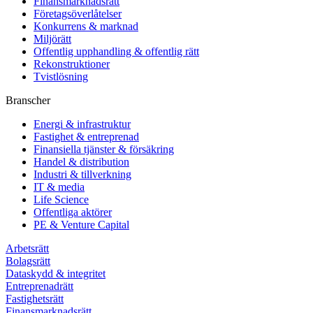
Finansmarknadsrätt
Företagsöverlåtelser
Konkurrens & marknad
Miljörätt
Offentlig upphandling & offentlig rätt
Rekonstruktioner
Tvistlösning
Branscher
Energi & infrastruktur
Fastighet & entreprenad
Finansiella tjänster & försäkring
Handel & distribution
Industri & tillverkning
IT & media
Life Science
Offentliga aktörer
PE & Venture Capital
Arbetsrätt
Bolagsrätt
Dataskydd & integritet
Entreprenadrätt
Fastighetsrätt
Finansmarknadsrätt