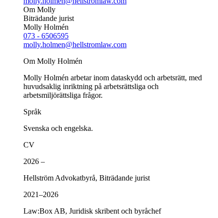
molly.holmen@hellstromlaw.com
Om Molly
Biträdande jurist
Molly Holmén
073 - 6506595
molly.holmen@hellstromlaw.com
Om Molly Holmén
Molly Holmén arbetar inom dataskydd och arbetsrätt, med
huvudsaklig inriktning på arbetsrättsliga och
arbetsmiljörättsliga frågor.
Språk
Svenska och engelska.
CV
2026 –
Hellström Advokatbyrå, Biträdande jurist
2021–2026
Law:Box AB, Juridisk skribent och byråchef