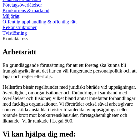
Företagsöverlåtelser
Konkurrens & marknad
Miljörätt
Offentlig upphandling & offentlig rätt
Rekonstruktioner
Tvistlösning
Kontakta oss
Arbetsrätt
En grundläggande förutsättning för att ett företag ska kunna bli
framgångsrikt är att det har en väl fungerande personalpolitik och att
lagar och regler efterföljs.
Hellström bistår regelbundet med juridiskt biträde vid uppsägningar,
övertalighet, omorganisationer och förändringar i samband med
överlåtelser och fusioner, vilket bland annat innefattar förhandlingar
med fackliga organisationer. Vi företräder också såväl arbetsgivare
som enskilda anställda i tvister föranledda av uppsägningar eller
rörande brott mot konkurrensklausuler, företagshemligheter och
liknande. Vi är rankade i Legal 500.
Vi kan hjälpa dig med: