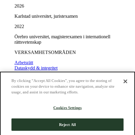
2026
Karlstad universitet, juristexamen
2022
Örebro universitet, magisterexamen i internationell
rättsvetenskap
VERKSAMHETSOMRÅDEN
Arbetsrätt
Dataskydd & integritet
By clicking “Accept All Cookies”, you agree to the storing of
Kontakt
cookies on your device to enhance site navigation, analyze site
usage, and assist in our marketing efforts.
Hellström Advokatbyrå KB
Kungsgatan 33
Box 7305
Cookies Settings
103 90 Stockholm
08-22 09 00
info@hellstromlaw.com
Reject All
Information
Allmänna villkor
Copyright
Cookies
Cookielista
Integritetspolicy