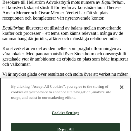
Besökare till Hellström Advokatbyrå möts numera av
Equilibrium
,
ett konstverk skapat särskilt för byrån av konstnärsduon Therese
Ameln Merner och Oscar Merner. Verket har fått sin plats i
receptionen och kompletterar vårt nyrenoverade kontor.
Equilibrium
illustrerar ett tillstånd av balans mellan motverkande
krafter och processer – ett tema som känns relevant i många av de
sammanhang där juridik, affärer och mänskliga relationer möts.
Konstverket är en del av den helhet som präglat utformningen av
våra lokaler. Med panoramautsikt över Stockholm och omsorgsfullt
gestaltade ytor är ambitionen att erbjuda en plats som både inspirerar
och välkomnar.
Vi är mycket glada över resultatet och stolta över att verket nu möter
klienter, samarbetspartners och medarbetare högt över Stockholm.
By clicking “Accept All Cookies”, you agree to the storing of
Kontakt
cookies on your device to enhance site navigation, analyze site
usage, and assist in our marketing efforts.
Hellström Advokatbyrå KB
Kungsgatan 33
Box 7305
Cookies Settings
103 90 Stockholm
08-22 09 00
info@hellstromlaw.com
Reject All
Information